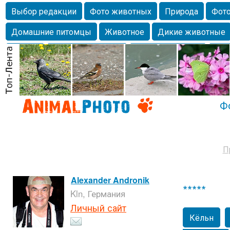
Выбор редакции
Фото животных
Природа
Фото
Домашние питомцы
Животное
Дикие животные
Собаки
Alexanderandronik
Млекопитающие
Кра
Морда
Собачка
Осень
Портрет
Домашние л
Насекомое
Коты
Lebert
Дикие птицы
Утка
Ф
П
Alexander Andronik
*****
Kln, Германия
Личный сайт
Кёльн