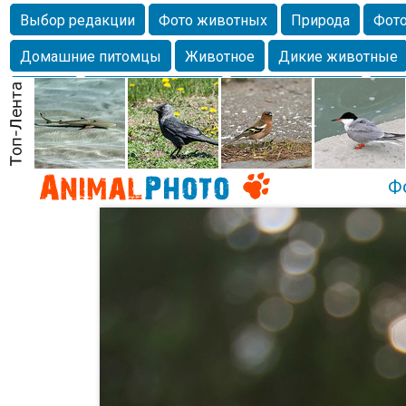
Выбор редакции
Фото животных
Природа
Фото
Домашние питомцы
Животное
Дикие животные
Собаки
Alexanderandronik
Млекопитающие
Кра
Морда
Собачка
Осень
Портрет
Домашние л
Насекомое
Коты
Lebert
Дикие птицы
Утка
Ф