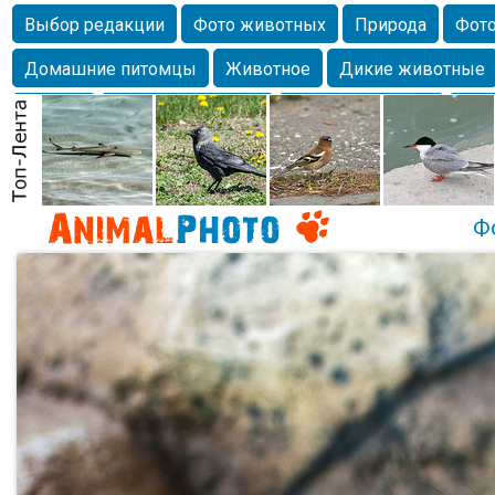
Выбор редакции
Фото животных
Природа
Фото
Домашние питомцы
Животное
Дикие животные
Собаки
Alexanderandronik
Млекопитающие
Кра
Морда
Собачка
Осень
Портрет
Домашние л
Насекомое
Коты
Lebert
Дикие птицы
Утка
Ф