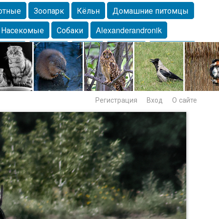
отные
Зоопарк
Кёльн
Домашние питомцы
Насекомые
Собаки
Alexanderandronik
Морда
Собачка
Осень
Портрет
Домашние
Lebert
Дикие птицы
Утка
Самара
Лебеди
Регистрация
Вход
О сайте