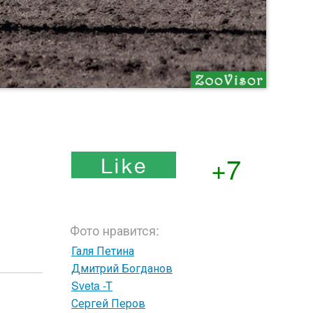
+7
Фото нравится:
Галя Петина
Дмитрий Богданов
Sveta -T
Сергей Перов