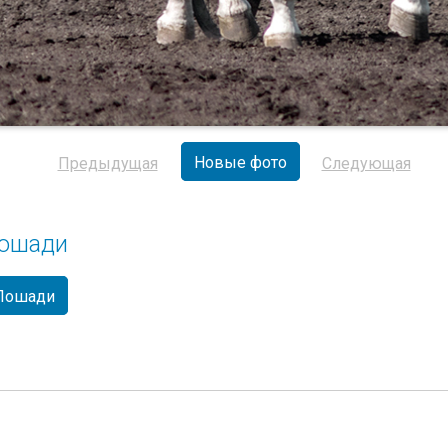
Новые фото
Предыдущая
Следующая
ошади
Лошади