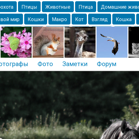
охота
Птицы
Животные
Птица
Домашние жив
вой мир
Кошки
Макро
Кот
Взгляд
Кошка
Крым
Весна
Москва
Парк
Белка
Зима
Чайка
Лес
Утки
Николаев
Насекомое
Коты
отографы
Фото
Заметки
Форум