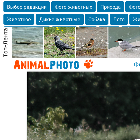
Выбор редакции
Фото животных
Природа
Фото
Животное
Дикие животные
Собака
Лето
Жи
Млекопитающие
Красота
Фото
Озеро
Глаза
любимцы
Волгоград
Лебедь
Город
Бабочка
Спаниель
Ф