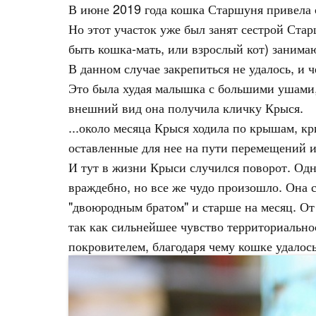
В июне 2019 года кошка Старшуня привела св
Но этот участок уже был занят сестрой Стар
быть кошка-мать, или взрослый кот) занима
В данном случае закрепиться не удалось, и 
Это была худая малышка с большими ушами, 
внешний вид она получила кличку Крыся.
...около месяца Крыся ходила по крышам, к
оставленные для нее на пути перемещений и
И тут в жизни Крыси случился поворот. Одн
враждебно, но все же чудо произошло. Она 
"двоюродным братом" и старше на месяц. От 
так как сильнейшее чувство территориально
покровителем, благодаря чему кошке удалось