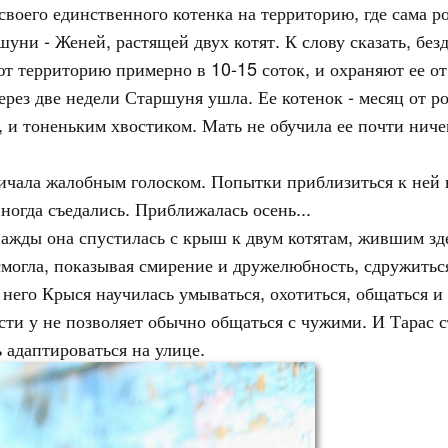
оего единственного котенка на территорию, где сама ро
шуни - Женей, растящей двух котят. К слову сказать, бе
ют территорию примерно в 10-15 соток, и охраняют ее от
через две недели Старшуня ушла. Ее котенок - месяц от р
и тоненьким хвостиком. Мать не обучила ее почти ничем
ричала жалобным голоском. Попытки приблизиться к ней 
ногда съедались. Приближалась осень...
ажды она спустилась с крыш к двум котятам, жившим зде
смогла, показывая смирение и дружелюбность, сдружитьс
него Крыся научилась умываться, охотиться, общаться и 
сти у не позволяет обычно общаться с чужими. И Тарас с
 адаптироваться на улице.