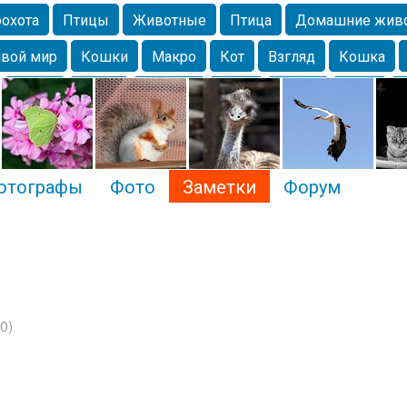
охота
Птицы
Животные
Птица
Домашние жив
вой мир
Кошки
Макро
Кот
Взгляд
Кошка
Крым
Весна
Москва
Парк
Белка
Зима
Чайка
Лес
Утки
Николаев
Насекомое
Коты
отографы
Фото
Заметки
Форум
0)