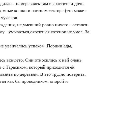
дилась, намереваясь там вырастить и дочь.
здомные кошки в частном секторе (это может
 чужаков.
ождения, не умевший ровно ничего - остался.
у - умываться,охотиться котенок не умел. За
не увенчались успехом. Порции еды,
сь все лето. Они относились к ней очень
я с Тарасиком, который приходится ей
лазить по деревьям. В это трудно поверить,
тал как бы проводником, опорой и