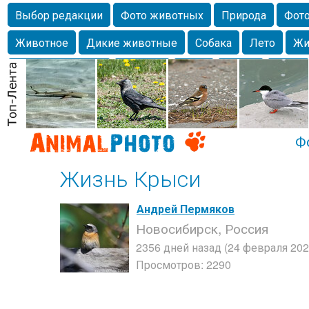
Выбор редакции
Фото животных
Природа
Фото
Животное
Дикие животные
Собака
Лето
Жи
Млекопитающие
Красота
Фото
Озеро
Глаза
любимцы
Волгоград
Лебедь
Город
Бабочка
Спаниель
Ф
Жизнь Крыси
Андрей Пермяков
Новосибирск, Россия
2356 дней назад (24 февраля 202
Просмотров: 2290