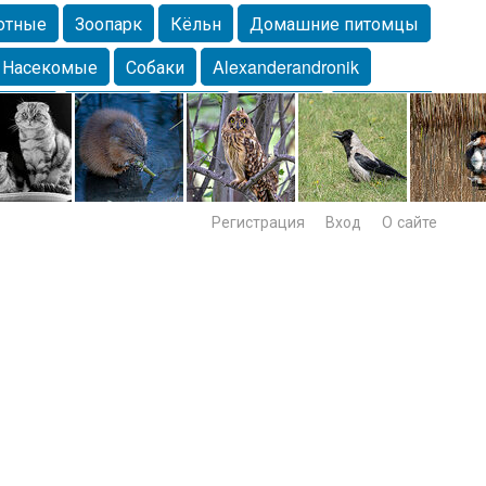
отные
Зоопарк
Кёльн
Домашние питомцы
Насекомые
Собаки
Alexanderandronik
Морда
Собачка
Осень
Портрет
Домашние
Lebert
Дикие птицы
Утка
Самара
Лебеди
Регистрация
Вход
О сайте