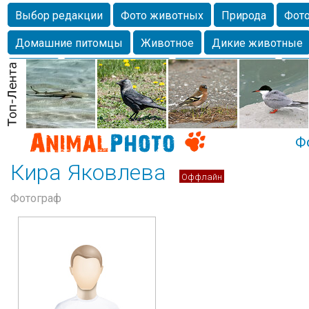
Выбор редакции
Фото животных
Природа
Фото
Домашние питомцы
Животное
Дикие животные
Собаки
Alexanderandronik
Млекопитающие
Кра
Морда
Собачка
Осень
Портрет
Домашние л
Насекомое
Коты
Lebert
Дикие птицы
Утка
Ф
Кира Яковлева
Оффлайн
Фотограф