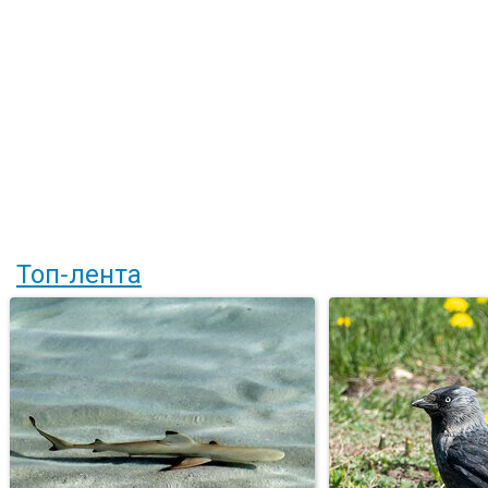
Топ-лента