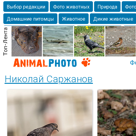
Выбор редакции
Фото животных
Природа
Фото
Домашние питомцы
Животное
Дикие животные
Собаки
Alexanderandronik
Млекопитающие
Кра
Морда
Собачка
Осень
Портрет
Домашние л
Насекомое
Коты
Lebert
Дикие птицы
Утка
Ф
Николай Саржанов