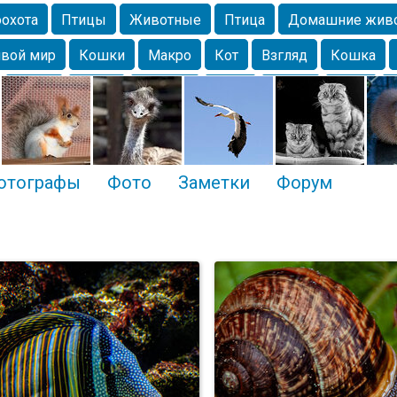
охота
Птицы
Животные
Птица
Домашние жив
вой мир
Кошки
Макро
Кот
Взгляд
Кошка
Крым
Весна
Москва
Парк
Белка
Зима
Чайка
Лес
Утки
Николаев
Насекомое
Коты
отографы
Фото
Заметки
Форум