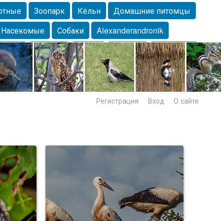
отные
Зоопарк
Кёльн
Домашние питомцы
Насекомые
Собаки
Alexanderandronik
Морда
Собачка
Осень
Портрет
Домашние
Lebert
Дикие птицы
Утка
Самара
Лебеди
Регистрация
Вход
О сайте