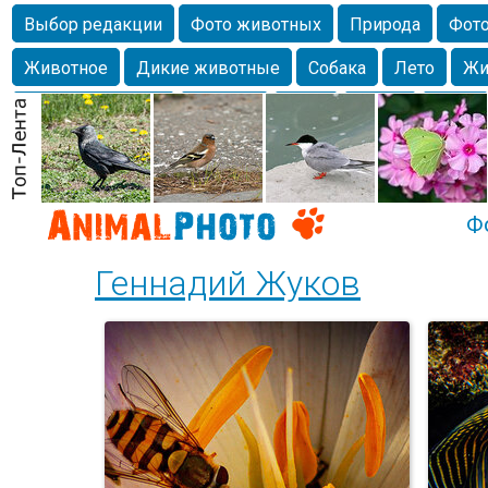
Выбор редакции
Фото животных
Природа
Фото
Животное
Дикие животные
Собака
Лето
Жи
Млекопитающие
Красота
Фото
Озеро
Глаза
любимцы
Волгоград
Лебедь
Город
Бабочка
Спаниель
Ф
Геннадий Жуков